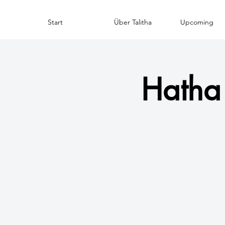
Start
Über Talitha
Upcoming
Hatha 