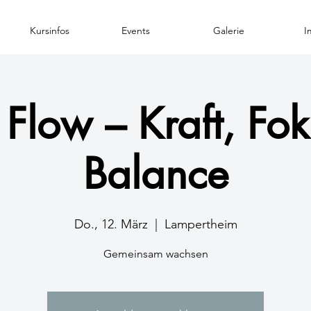
Kursinfos
Events
Galerie
I
Flow – Kraft, Fo
Balance
Do., 12. März
  |  
Lampertheim
Gemeinsam wachsen