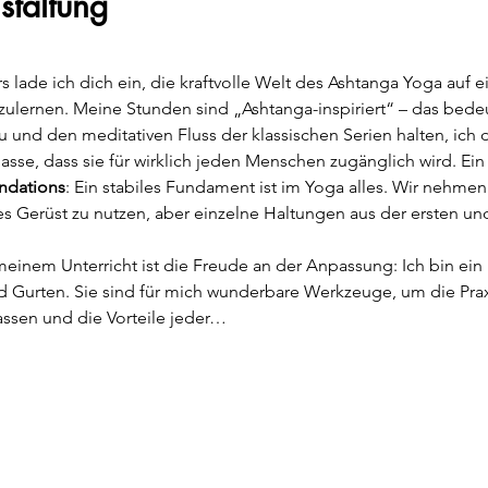
staltung
s lade ich dich ein, die kraftvolle Welt des Ashtanga Yoga auf 
lernen. Meine Stunden sind „Ashtanga-inspiriert“ – das bedeut
u und den meditativen Fluss der klassischen Serien halten, ich d
asse, dass sie für wirklich jeden Menschen zugänglich wird. E
ndations
: Ein stabiles Fundament ist im Yoga alles. Wir nehmen 
eres Gerüst zu nutzen, aber einzelne Haltungen aus der ersten u
meinem Unterricht ist die Freude an der Anpassung: Ich bin ein 
nd Gurten. Sie sind für mich wunderbare Werkzeuge, um die Prax
assen und die Vorteile jeder…